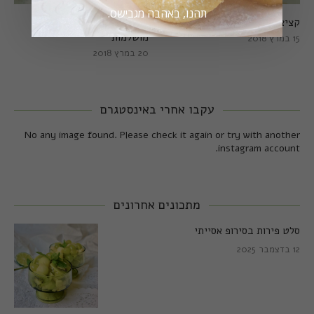
תהנו, באהבה מגבישס.
קציצות כרישה מושלמות
קציצות כרישה טבעוניות
מושלמות
15 במרץ 2018
20 במרץ 2018
עקבו אחרי באינסטגרם
No any image found. Please check it again or try with another
instagram account.
מתכונים אחרונים
סלט פירות בסירופ אסייתי
12 בדצמבר 2025