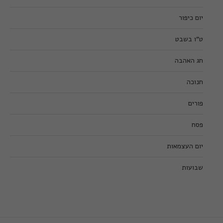
יום כיפור
ט”ו בשבט
חג האהבה
חנוכה
פורים
פסח
יום העצמאות
שבועות