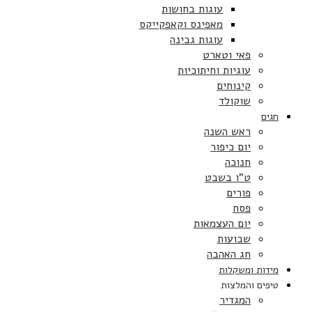
עוגות בחושות
מאפינס וקאפקייקס
עוגות גבינה
פאי וטארט
עוגיות וחיתוכיות
קינוחים
שוקולד
חגים
ראש השנה
יום כיפור
חנוכה
ט”ו בשבט
פורים
פסח
יום העצמאות
שבועות
חג האהבה
מידות ומשקלות
טיפים והמלצות
המגדיר