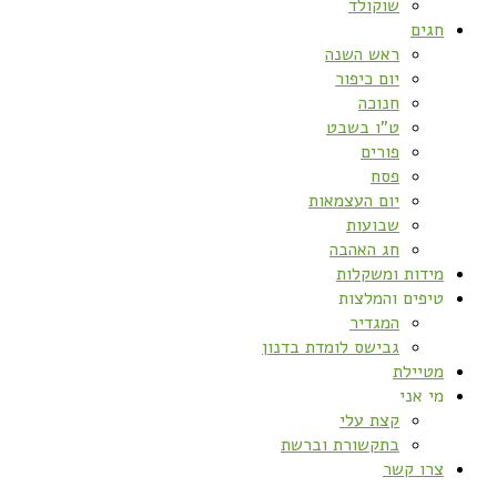
שוקולד
חגים
ראש השנה
יום כיפור
חנוכה
ט”ו בשבט
פורים
פסח
יום העצמאות
שבועות
חג האהבה
מידות ומשקלות
טיפים והמלצות
המגדיר
גבישס לומדת בדנון
מטיילת
מי אני
קצת עלי
בתקשורת וברשת
צרו קשר