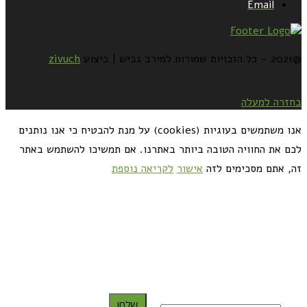
Email
@2021 - כל הזכויות שמורות למירב גביש | ביצוע
zivuch
בחזרה למעלה
אנו משתמשים בעוגיות (cookies) על מנת להבטיח כי אנו נותנים
לכם את החוויה הטובה ביותר באתרנו. אם תמשיכו להשתמש באתר
זה, אתם מסכימים לזה
אישור
לקריאה נוספת
כדאי לך להירשם ולקבל את המתכונים למייל:
שלח!