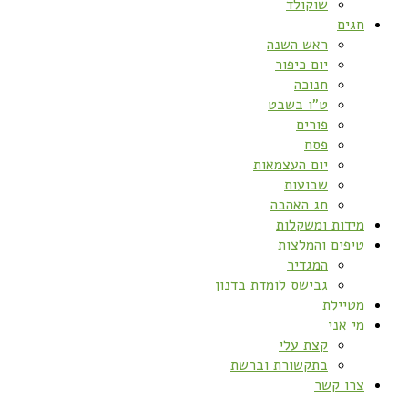
שוקולד
חגים
ראש השנה
יום כיפור
חנוכה
ט”ו בשבט
פורים
פסח
יום העצמאות
שבועות
חג האהבה
מידות ומשקלות
טיפים והמלצות
המגדיר
גבישס לומדת בדנון
מטיילת
מי אני
קצת עלי
בתקשורת וברשת
צרו קשר