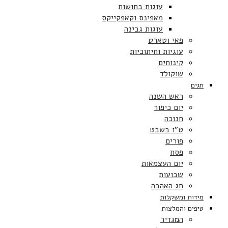
עוגות בחושות
מאפינס וקאפקייקס
עוגות גבינה
פאי וטארט
עוגיות וחיתוכיות
קינוחים
שוקולד
חגים
ראש השנה
יום כיפור
חנוכה
ט”ו בשבט
פורים
פסח
יום העצמאות
שבועות
חג האהבה
מידות ומשקלות
טיפים והמלצות
המגדיר