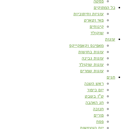
פסטה
כל המתוקים
עוגיות וחיתוכיות
פאי וטארט
קינוחים
שוקולד
עוגות
מאפינס וקאפקייקס
עוגות בחושות
עוגות גבינה
עוגות שוקולד
עוגות שמרים
חגים
ראש השנה
יום כיפור
ט”ו בשבט
חג האהבה
חנוכה
פורים
פסח
יום העצמאות