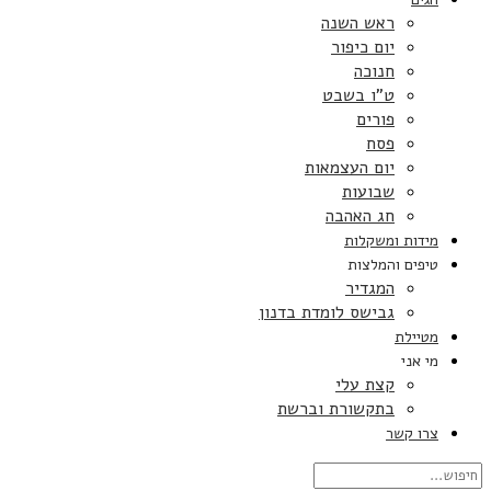
ראש השנה
יום כיפור
חנוכה
ט”ו בשבט
פורים
פסח
יום העצמאות
שבועות
חג האהבה
מידות ומשקלות
טיפים והמלצות
המגדיר
גבישס לומדת בדנון
מטיילת
מי אני
קצת עלי
בתקשורת וברשת
צרו קשר