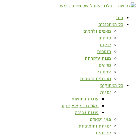
בית
כל המתכונים
מאפים ולחמים
סלטים
ירקות
תוספות
מנות עיקריות
מרקים
צמחוני
ממרחים ורטבים
כל המתוקים
עוגות
עוגות בחושות
מאפינס וקאפקייקס
עוגות גבינה
פאי וטארט
עוגיות וחיתוכיות
קינוחים