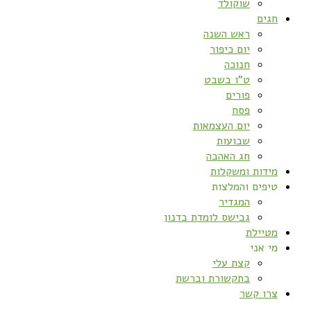
שוקולד
חגים
ראש השנה
יום כיפור
חנוכה
ט”ו בשבט
פורים
פסח
יום העצמאות
שבועות
חג האהבה
מידות ומשקלות
טיפים והמלצות
המגדיר
גבישס לומדת בדנון
מטיילת
מי אני
קצת עלי
בתקשורת וברשת
צרו קשר