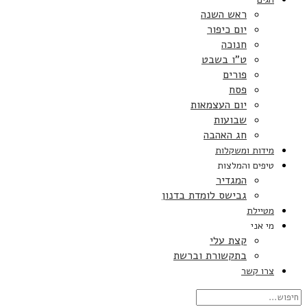
ראש השנה
יום כיפור
חנוכה
ט”ו בשבט
פורים
פסח
יום העצמאות
שבועות
חג האהבה
מידות ומשקלות
טיפים והמלצות
המגדיר
גבישס לומדת בדנון
מטיילת
מי אני
קצת עלי
בתקשורת וברשת
צרו קשר