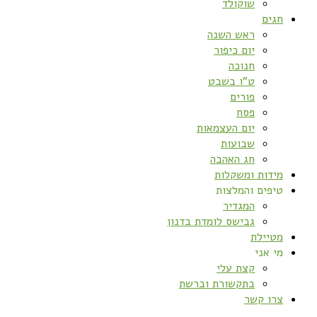
שוקולד
חגים
ראש השנה
יום כיפור
חנוכה
ט”ו בשבט
פורים
פסח
יום העצמאות
שבועות
חג האהבה
מידות ומשקלות
טיפים והמלצות
המגדיר
גבישס לומדת בדנון
מטיילת
מי אני
קצת עלי
בתקשורת וברשת
צרו קשר