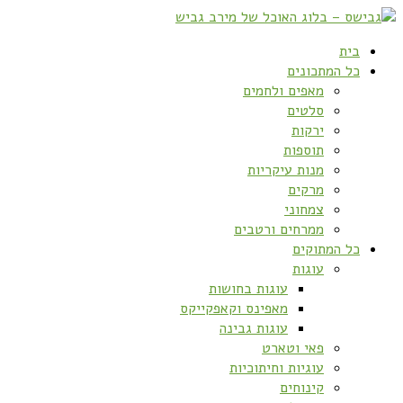
בית
כל המתכונים
מאפים ולחמים
סלטים
ירקות
תוספות
מנות עיקריות
מרקים
צמחוני
ממרחים ורטבים
כל המתוקים
עוגות
עוגות בחושות
מאפינס וקאפקייקס
עוגות גבינה
פאי וטארט
עוגיות וחיתוכיות
קינוחים