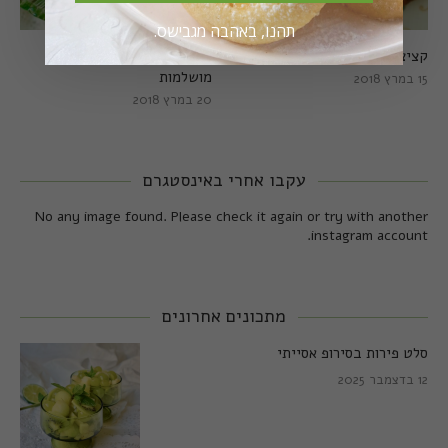
תהנו, באהבה מגבישס.
קציצות כרישה מושלמות
קציצות כרישה טבעוניות
מושלמות
15 במרץ 2018
20 במרץ 2018
עקבו אחרי באינסטגרם
No any image found. Please check it again or try with another
instagram account.
מתכונים אחרונים
סלט פירות בסירופ אסייתי
12 בדצמבר 2025