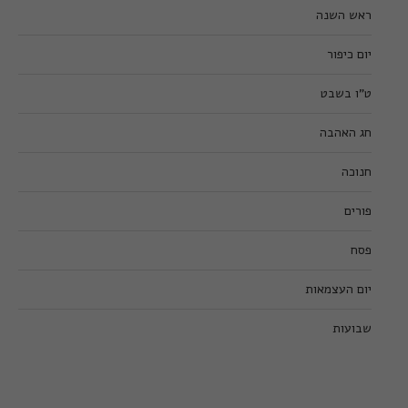
ראש השנה
יום כיפור
ט”ו בשבט
חג האהבה
חנוכה
פורים
פסח
יום העצמאות
שבועות