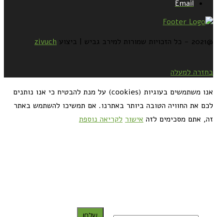
Email
@2021 - כל הזכויות שמורות למירב גביש | ביצוע
zivuch
בחזרה למעלה
אנו משתמשים בעוגיות (cookies) על מנת להבטיח כי אנו נותנים
לכם את החוויה הטובה ביותר באתרנו. אם תמשיכו להשתמש באתר
זה, אתם מסכימים לזה
אישור
לקריאה נוספת
כדאי לך להירשם ולקבל את המתכונים למייל:
שלח!