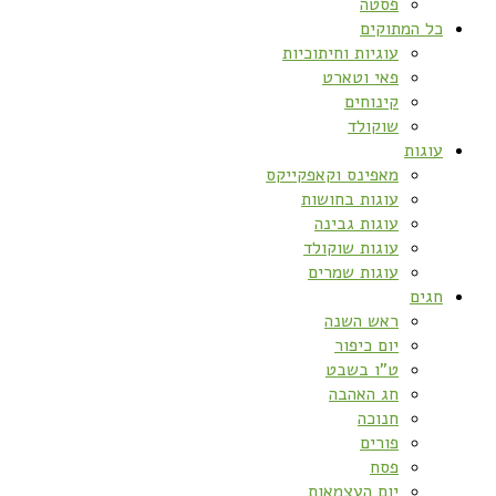
פסטה
כל המתוקים
עוגיות וחיתוכיות
פאי וטארט
קינוחים
שוקולד
עוגות
מאפינס וקאפקייקס
עוגות בחושות
עוגות גבינה
עוגות שוקולד
עוגות שמרים
חגים
ראש השנה
יום כיפור
ט”ו בשבט
חג האהבה
חנוכה
פורים
פסח
יום העצמאות