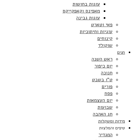
עוגות בחושות
מאפינס וקאפקייקס
עוגות גבינה
פאי וטארט
עוגיות וחיתוכיות
קינוחים
שוקולד
חגים
ראש השנה
יום כיפור
חנוכה
ט”ו בשבט
פורים
פסח
יום העצמאות
שבועות
חג האהבה
מידות ומשקלות
טיפים והמלצות
המגדיר