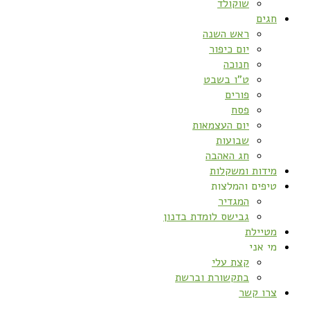
שוקולד
חגים
ראש השנה
יום כיפור
חנוכה
ט”ו בשבט
פורים
פסח
יום העצמאות
שבועות
חג האהבה
מידות ומשקלות
טיפים והמלצות
המגדיר
גבישס לומדת בדנון
מטיילת
מי אני
קצת עלי
בתקשורת וברשת
צרו קשר