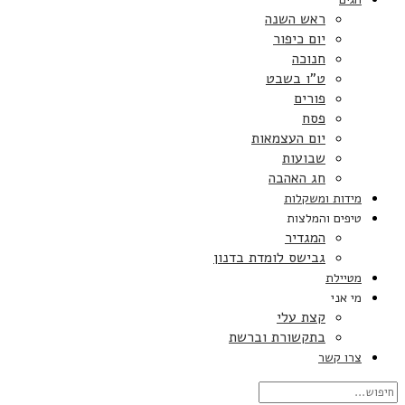
ראש השנה
יום כיפור
חנוכה
ט”ו בשבט
פורים
פסח
יום העצמאות
שבועות
חג האהבה
מידות ומשקלות
טיפים והמלצות
המגדיר
גבישס לומדת בדנון
מטיילת
מי אני
קצת עלי
בתקשורת וברשת
צרו קשר