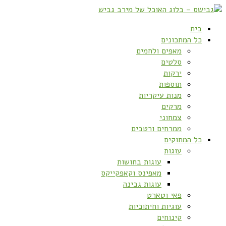
בית
כל המתכונים
מאפים ולחמים
סלטים
ירקות
תוספות
מנות עיקריות
מרקים
צמחוני
ממרחים ורטבים
כל המתוקים
עוגות
עוגות בחושות
מאפינס וקאפקייקס
עוגות גבינה
פאי וטארט
עוגיות וחיתוכיות
קינוחים