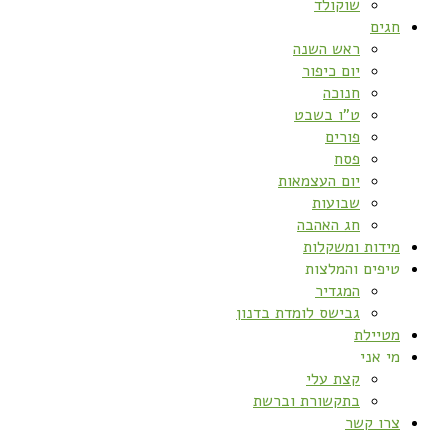
שוקולד
חגים
ראש השנה
יום כיפור
חנוכה
ט”ו בשבט
פורים
פסח
יום העצמאות
שבועות
חג האהבה
מידות ומשקלות
טיפים והמלצות
המגדיר
גבישס לומדת בדנון
מטיילת
מי אני
קצת עלי
בתקשורת וברשת
צרו קשר