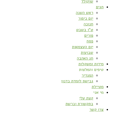
שוקולד
חגים
ראש השנה
יום כיפור
חנוכה
ט”ו בשבט
פורים
פסח
יום העצמאות
שבועות
חג האהבה
מידות ומשקלות
טיפים והמלצות
המגדיר
גבישס לומדת בדנון
מטיילת
מי אני
קצת עלי
בתקשורת וברשת
צרו קשר