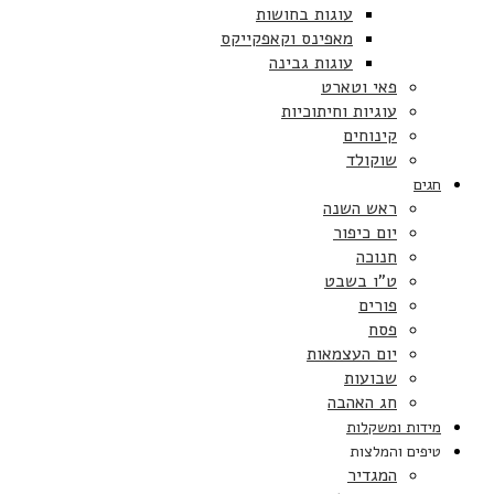
עוגות בחושות
מאפינס וקאפקייקס
עוגות גבינה
פאי וטארט
עוגיות וחיתוכיות
קינוחים
שוקולד
חגים
ראש השנה
יום כיפור
חנוכה
ט”ו בשבט
פורים
פסח
יום העצמאות
שבועות
חג האהבה
מידות ומשקלות
טיפים והמלצות
המגדיר