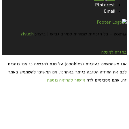
Pinterest
Email
@2021 - כל הזכויות שמורות למירב גביש | ביצוע
zivuch
בחזרה למעלה
אנו משתמשים בעוגיות (cookies) על מנת להבטיח כי אנו נותנים
לכם את החוויה הטובה ביותר באתרנו. אם תמשיכו להשתמש באתר
זה, אתם מסכימים לזה
אישור
לקריאה נוספת
כדאי לך להירשם ולקבל את המתכונים למייל: