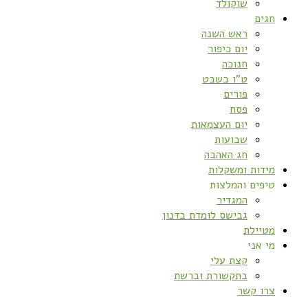
שוקולד
חגים
ראש השנה
יום כיפור
חנוכה
ט”ו בשבט
פורים
פסח
יום העצמאות
שבועות
חג האהבה
מידות ומשקלות
טיפים והמלצות
המגדיר
גבישס לומדת בדנון
מטיילת
מי אני
קצת עלי
בתקשורת וברשת
צרו קשר