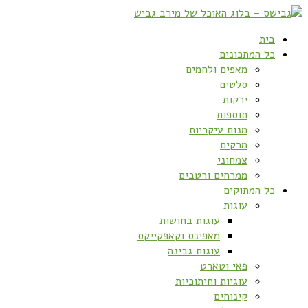
בית
כל המתכונים
מאפים ולחמים
סלטים
ירקות
תוספות
מנות עיקריות
מרקים
צמחוני
ממרחים ורטבים
כל המתוקים
עוגות
עוגות בחושות
מאפינס וקאפקייקס
עוגות גבינה
פאי וטארט
עוגיות וחיתוכיות
קינוחים