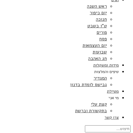
ראש השנה
יום כיפור
חנוכה
ט”ו בשבט
פורים
פסח
יום העצמאות
שבועות
חג האהבה
מידות ומשקלות
טיפים והמלצות
המגדיר
גבישס לומדת בדנון
מטיילת
מי אני
קצת עלי
בתקשורת וברשת
צרו קשר