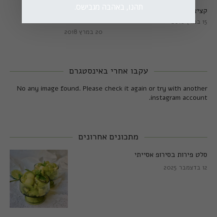
תהנו, באהבה מגבישס.
קציצות כרישה מושלמות
קציצות כרישה טבעוניות
מושלמות
15 במרץ 2018
20 במרץ 2018
עקבו אחרי באינסטגרם
No any image found. Please check it again or try with another
instagram account.
מתכונים אחרונים
סלט פירות בסירופ אסייתי
12 בדצמבר 2025