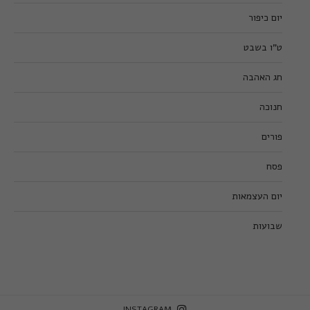
יום כיפור
ט”ו בשבט
חג האהבה
חנוכה
פורים
פסח
יום העצמאות
שבועות
INSTAGRAM