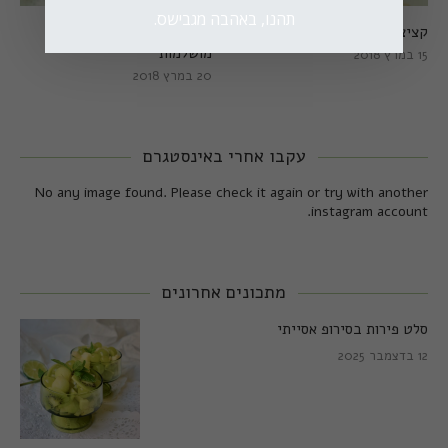
תהנו, באהבה מגבישס.
קציצות כרישה מושלמות
קציצות כרישה טבעוניות
מושלמות
15 במרץ 2018
20 במרץ 2018
עקבו אחרי באינסטגרם
No any image found. Please check it again or try with another
instagram account.
מתכונים אחרונים
סלט פירות בסירופ אסייתי
12 בדצמבר 2025