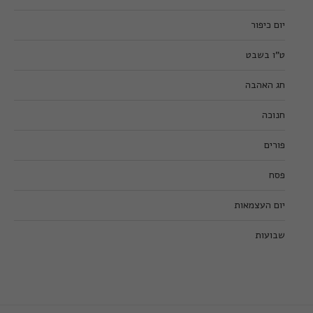
יום כיפור
ט”ו בשבט
חג האהבה
חנוכה
פורים
פסח
יום העצמאות
שבועות