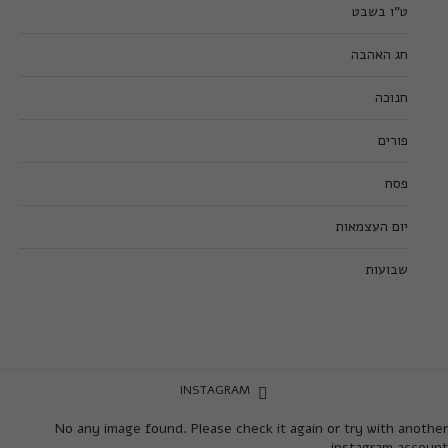
ט”ו בשבט
חג האהבה
חנוכה
פורים
פסח
יום העצמאות
שבועות
INSTAGRAM
No any image found. Please check it again or try with another
instagram account.