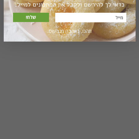
כדאי לך להירשם ולקבל את המתכונים למייל:
שלח!
תהנו, באהבה מגבישס.