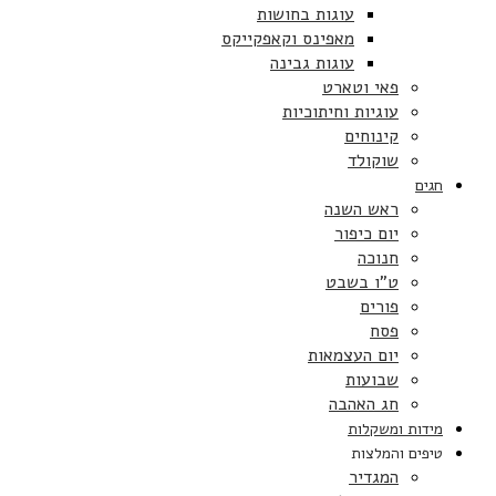
עוגות בחושות
מאפינס וקאפקייקס
עוגות גבינה
פאי וטארט
עוגיות וחיתוכיות
קינוחים
שוקולד
חגים
ראש השנה
יום כיפור
חנוכה
ט”ו בשבט
פורים
פסח
יום העצמאות
שבועות
חג האהבה
מידות ומשקלות
טיפים והמלצות
המגדיר