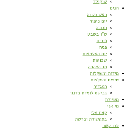
שוקולד
חגים
ראש השנה
יום כיפור
חנוכה
ט”ו בשבט
פורים
פסח
יום העצמאות
שבועות
חג האהבה
מידות ומשקלות
טיפים והמלצות
המגדיר
גבישס לומדת בדנון
מטיילת
מי אני
קצת עלי
בתקשורת וברשת
צרו קשר