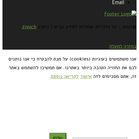
Email
@2021 - כל הזכויות שמורות למירב גביש | ביצוע
zivuch
בחזרה למעלה
אנו משתמשים בעוגיות (cookies) על מנת להבטיח כי אנו נותנים
לכם את החוויה הטובה ביותר באתרנו. אם תמשיכו להשתמש באתר
זה, אתם מסכימים לזה
אישור
לקריאה נוספת
כדאי לך להירשם ולקבל את המתכונים למייל:
שלח!