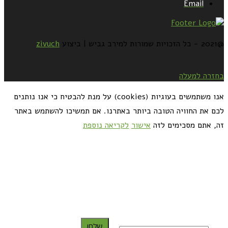
Email
@2021 - כל הזכויות שמורות למירב גביש | ביצוע
zivuch
בחזרה למעלה
אנו משתמשים בעוגיות (cookies) על מנת להבטיח כי אנו נותנים
לכם את החוויה הטובה ביותר באתרנו. אם תמשיכו להשתמש באתר
זה, אתם מסכימים לזה
אישור
לקריאה נוספת
כדאי לך להירשם ולקבל את המתכונים למייל:
שלח!