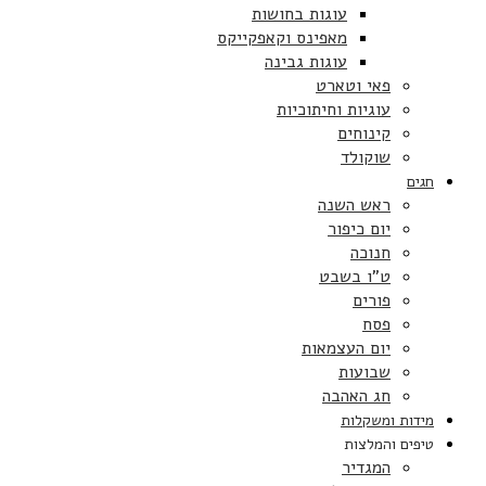
עוגות בחושות
מאפינס וקאפקייקס
עוגות גבינה
פאי וטארט
עוגיות וחיתוכיות
קינוחים
שוקולד
חגים
ראש השנה
יום כיפור
חנוכה
ט”ו בשבט
פורים
פסח
יום העצמאות
שבועות
חג האהבה
מידות ומשקלות
טיפים והמלצות
המגדיר