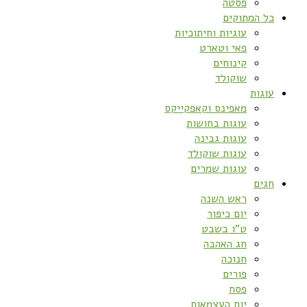
פסטה
כל המתוקים
עוגיות וחיתוכיות
פאי וטארט
קינוחים
שוקולד
עוגות
מאפינס וקאפקייקס
עוגות בחושות
עוגות גבינה
עוגות שוקולד
עוגות שמרים
חגים
ראש השנה
יום כיפור
ט”ו בשבט
חג האהבה
חנוכה
פורים
פסח
יום העצמאות