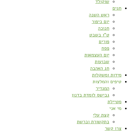
שוקולד
חגים
ראש השנה
יום כיפור
חנוכה
ט”ו בשבט
פורים
פסח
יום העצמאות
שבועות
חג האהבה
מידות ומשקלות
טיפים והמלצות
המגדיר
גבישס לומדת בדנון
מטיילת
מי אני
קצת עלי
בתקשורת וברשת
צרו קשר