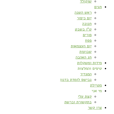
שוקולד
חגים
ראש השנה
יום כיפור
חנוכה
ט”ו בשבט
פורים
פסח
יום העצמאות
שבועות
חג האהבה
מידות ומשקלות
טיפים והמלצות
המגדיר
גבישס לומדת בדנון
מטיילת
מי אני
קצת עלי
בתקשורת וברשת
צרו קשר