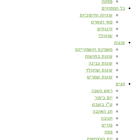
פסטה
כל המתוקים
עוגיות וחיתוכיות
פאי וטארט
קינוחים
שוקולד
עוגות
מאפינס וקאפקייקס
עוגות בחושות
עוגות גבינה
עוגות שוקולד
עוגות שמרים
חגים
ראש השנה
יום כיפור
ט”ו בשבט
חג האהבה
חנוכה
פורים
פסח
יום העצמאות