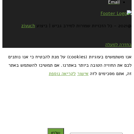
Email
@2021 - כל הזכויות שמורות למירב גביש | ביצוע
zivuch
בחזרה למעלה
אנו משתמשים בעוגיות (cookies) על מנת להבטיח כי אנו נותנים
לכם את החוויה הטובה ביותר באתרנו. אם תמשיכו להשתמש באתר
זה, אתם מסכימים לזה
אישור
לקריאה נוספת
כדאי לך להירשם ולקבל את המתכונים למייל:
שלח!