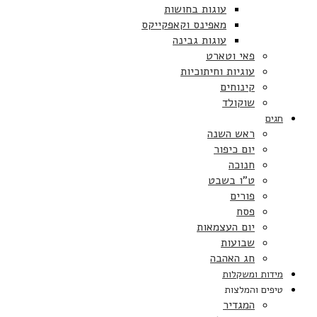
עוגות בחושות
מאפינס וקאפקייקס
עוגות גבינה
פאי וטארט
עוגיות וחיתוכיות
קינוחים
שוקולד
חגים
ראש השנה
יום כיפור
חנוכה
ט”ו בשבט
פורים
פסח
יום העצמאות
שבועות
חג האהבה
מידות ומשקלות
טיפים והמלצות
המגדיר