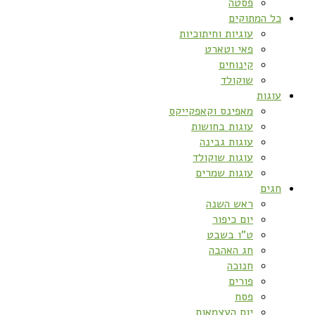
פסטה
כל המתוקים
עוגיות וחיתוכיות
פאי וטארט
קינוחים
שוקולד
עוגות
מאפינס וקאפקייקס
עוגות בחושות
עוגות גבינה
עוגות שוקולד
עוגות שמרים
חגים
ראש השנה
יום כיפור
ט”ו בשבט
חג האהבה
חנוכה
פורים
פסח
יום העצמאות