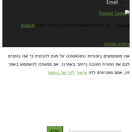
Email
@2021 - כל הזכויות שמורות למירב גביש | ביצוע
zivuch
בחזרה למעלה
אנו משתמשים בעוגיות (cookies) על מנת להבטיח כי אנו נותנים
לכם את החוויה הטובה ביותר באתרנו. אם תמשיכו להשתמש באתר
זה, אתם מסכימים לזה
אישור
לקריאה נוספת
כדאי לך להירשם ולקבל את המתכונים למייל:
שלח!