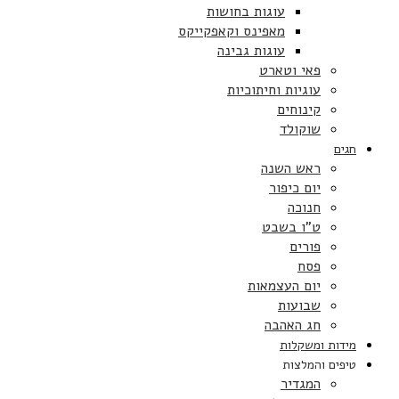
עוגות בחושות
מאפינס וקאפקייקס
עוגות גבינה
פאי וטארט
עוגיות וחיתוכיות
קינוחים
שוקולד
חגים
ראש השנה
יום כיפור
חנוכה
ט”ו בשבט
פורים
פסח
יום העצמאות
שבועות
חג האהבה
מידות ומשקלות
טיפים והמלצות
המגדיר