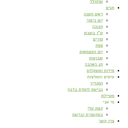
שוקולד
חגים
ראש השנה
יום כיפור
חנוכה
ט”ו בשבט
פורים
פסח
יום העצמאות
שבועות
חג האהבה
מידות ומשקלות
טיפים והמלצות
המגדיר
גבישס לומדת בדנון
מטיילת
מי אני
קצת עלי
בתקשורת וברשת
צרו קשר