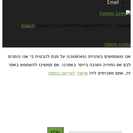
Email
@2021 - כל הזכויות שמורות למירב גביש | ביצוע
zivuch
בחזרה למעלה
אנו משתמשים בעוגיות (cookies) על מנת להבטיח כי אנו נותנים
לכם את החוויה הטובה ביותר באתרנו. אם תמשיכו להשתמש באתר
זה, אתם מסכימים לזה
אישור
לקריאה נוספת
כדאי לך להירשם ולקבל את המתכונים למייל:
שלח!