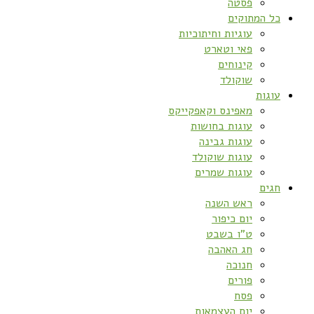
פסטה
כל המתוקים
עוגיות וחיתוכיות
פאי וטארט
קינוחים
שוקולד
עוגות
מאפינס וקאפקייקס
עוגות בחושות
עוגות גבינה
עוגות שוקולד
עוגות שמרים
חגים
ראש השנה
יום כיפור
ט”ו בשבט
חג האהבה
חנוכה
פורים
פסח
יום העצמאות