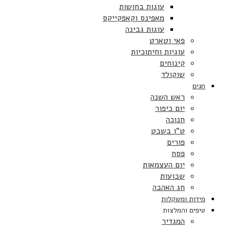
עוגות בחושות
מאפינס וקאפקייקס
עוגות גבינה
פאי וטארט
עוגיות וחיתוכיות
קינוחים
שוקולד
חגים
ראש השנה
יום כיפור
חנוכה
ט”ו בשבט
פורים
פסח
יום העצמאות
שבועות
חג האהבה
מידות ומשקלות
טיפים והמלצות
המגדיר