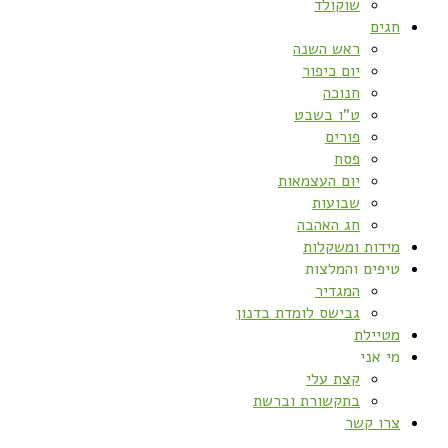
שוקולד
חגים
ראש השנה
יום כיפור
חנוכה
ט”ו בשבט
פורים
פסח
יום העצמאות
שבועות
חג האהבה
מידות ומשקלות
טיפים והמלצות
המגדיר
גבישס לומדת בדנון
מטיילת
מי אני
קצת עלי
בתקשורת וברשת
צרו קשר