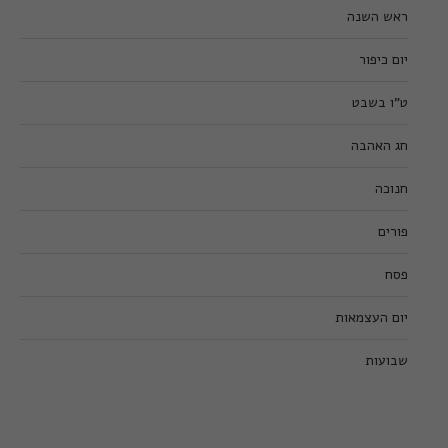
ראש השנה
יום כיפור
ט”ו בשבט
חג האהבה
חנוכה
פורים
פסח
יום העצמאות
שבועות