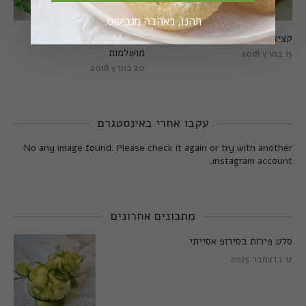
תהנו, באהבה מגבישס.
קציצות כרישה מושלמות
קציצות כרישה טבעוניות
מושלמות
15 במרץ 2018
20 במרץ 2018
עקבו אחרי באינסטגרם
No any image found. Please check it again or try with another
instagram account.
מתכונים אחרונים
סלט פירות בסירופ אסייתי
12 בדצמבר 2025