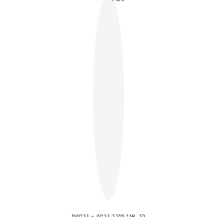
הי, אני מירב גביש - גבישס