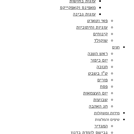
עוגות בחושות
מאפינס וקאפקייקס
עוגות גבינה
פאי וטארט
עוגיות וחיתוכיות
קינוחים
שוקולד
חגים
ראש השנה
יום כיפור
חנוכה
ט”ו בשבט
פורים
פסח
יום העצמאות
שבועות
חג האהבה
מידות ומשקלות
טיפים והמלצות
המגדיר
גבישס לומדת בדנון