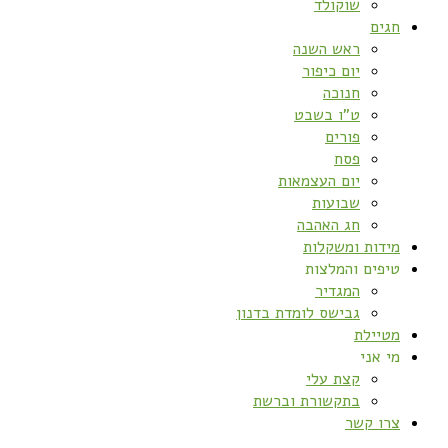
שוקולד
חגים
ראש השנה
יום כיפור
חנוכה
ט”ו בשבט
פורים
פסח
יום העצמאות
שבועות
חג האהבה
מידות ומשקלות
טיפים והמלצות
המגדיר
גבישס לומדת בדנון
מטיילת
מי אני
קצת עלי
בתקשורת וברשת
צרו קשר