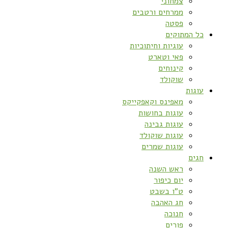
צמחוני
ממרחים ורטבים
פסטה
כל המתוקים
עוגיות וחיתוכיות
פאי וטארט
קינוחים
שוקולד
עוגות
מאפינס וקאפקייקס
עוגות בחושות
עוגות גבינה
עוגות שוקולד
עוגות שמרים
חגים
ראש השנה
יום כיפור
ט”ו בשבט
חג האהבה
חנוכה
פורים