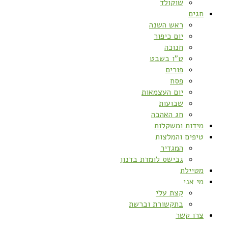
שוקולד
חגים
ראש השנה
יום כיפור
חנוכה
ט”ו בשבט
פורים
פסח
יום העצמאות
שבועות
חג האהבה
מידות ומשקלות
טיפים והמלצות
המגדיר
גבישס לומדת בדנון
מטיילת
מי אני
קצת עלי
בתקשורת וברשת
צרו קשר