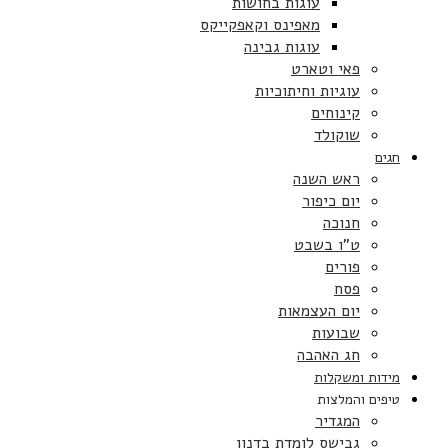
עוגות בחושות
מאפינס וקאפקייקס
עוגות גבינה
פאי וטארט
עוגיות וחיתוכיות
קינוחים
שוקולד
חגים
ראש השנה
יום כיפור
חנוכה
ט”ו בשבט
פורים
פסח
יום העצמאות
שבועות
חג האהבה
מידות ומשקלות
טיפים והמלצות
המגדיר
גבישס לומדת בדנון