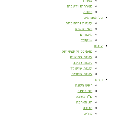
צמחוני
ממרחים ורטבים
פסטה
כל המתוקים
עוגיות וחיתוכיות
פאי וטארט
קינוחים
שוקולד
עוגות
מאפינס וקאפקייקס
עוגות בחושות
עוגות גבינה
עוגות שוקולד
עוגות שמרים
חגים
ראש השנה
יום כיפור
ט”ו בשבט
חג האהבה
חנוכה
פורים