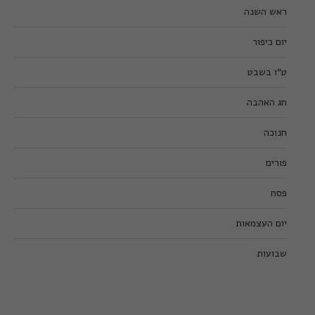
ראש השנה
יום כיפור
ט”ו בשבט
חג האהבה
חנוכה
פורים
פסח
יום העצמאות
שבועות