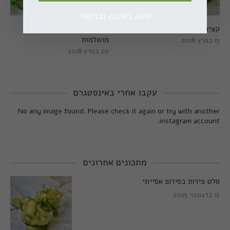
תהנו, באהבה מגבישס.
קציצות כרישה מושלמות
קציצות כרישה טבעוניות
מושלמות
15 במרץ 2018
20 במרץ 2018
עקבו אחרי באינסטגרם
No any image found. Please check it again or try with another
instagram account.
מתכונים אחרונים
סלט פירות בסירופ אסייתי
12 בדצמבר 2025