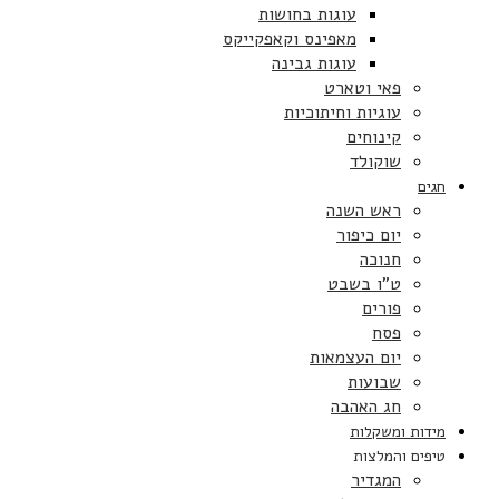
עוגות בחושות
מאפינס וקאפקייקס
עוגות גבינה
פאי וטארט
עוגיות וחיתוכיות
קינוחים
שוקולד
חגים
ראש השנה
יום כיפור
חנוכה
ט”ו בשבט
פורים
פסח
יום העצמאות
שבועות
חג האהבה
מידות ומשקלות
טיפים והמלצות
המגדיר