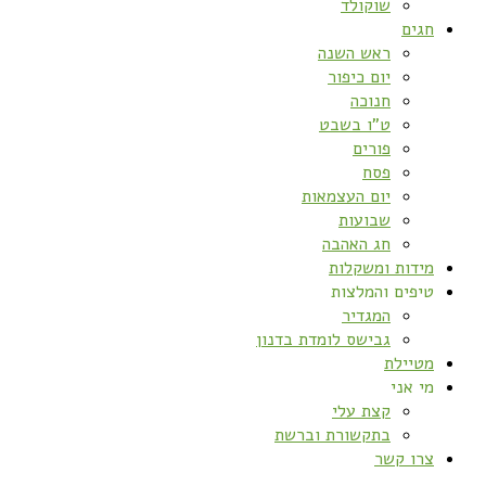
שוקולד
חגים
ראש השנה
יום כיפור
חנוכה
ט”ו בשבט
פורים
פסח
יום העצמאות
שבועות
חג האהבה
מידות ומשקלות
טיפים והמלצות
המגדיר
גבישס לומדת בדנון
מטיילת
מי אני
קצת עלי
בתקשורת וברשת
צרו קשר