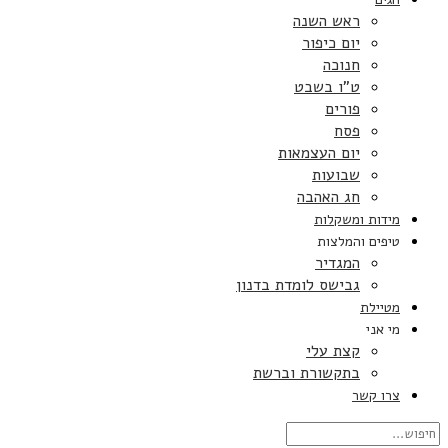
ראש השנה
יום כיפור
חנוכה
ט”ו בשבט
פורים
פסח
יום העצמאות
שבועות
חג האהבה
מידות ומשקלות
טיפים והמלצות
המגדיר
גבישס לומדת בדנון
מטיילת
מי אני
קצת עלי
בתקשורת וברשת
צרו קשר