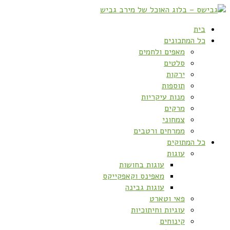
בית
כל המתכונים
מאפים ולחמים
סלטים
ירקות
תוספות
מנות עיקריות
מרקים
צמחוני
ממרחים ורטבים
כל המתוקים
עוגות
עוגות בחושות
מאפינס וקאפקייקס
עוגות גבינה
פאי וטארט
עוגיות וחיתוכיות
קינוחים