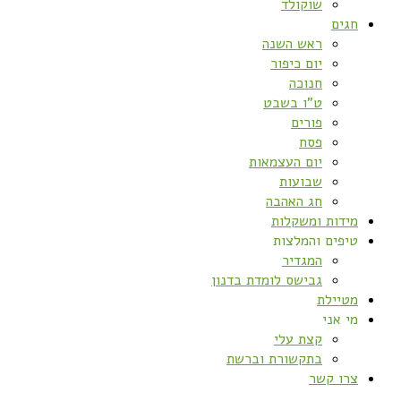
שוקולד
חגים
ראש השנה
יום כיפור
חנוכה
ט”ו בשבט
פורים
פסח
יום העצמאות
שבועות
חג האהבה
מידות ומשקלות
טיפים והמלצות
המגדיר
גבישס לומדת בדנון
מטיילת
מי אני
קצת עלי
בתקשורת וברשת
צרו קשר