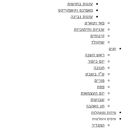
עוגות בחושות
מאפינס וקאפקייקס
עוגות גבינה
פאי וטארט
עוגיות וחיתוכיות
קינוחים
שוקולד
חגים
ראש השנה
יום כיפור
חנוכה
ט”ו בשבט
פורים
פסח
יום העצמאות
שבועות
חג האהבה
מידות ומשקלות
טיפים והמלצות
המגדיר