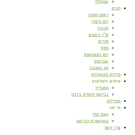
שוקולד
חגים
ראש השנה
יום כיפור
חנוכה
ט”ו בשבט
פורים
פסח
יום העצמאות
שבועות
חג האהבה
מידות ומשקלות
טיפים והמלצות
המגדיר
גבישס לומדת בדנון
מטיילת
מי אני
קצת עלי
בתקשורת וברשת
צרו קשר