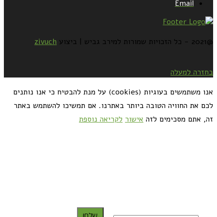
Email
@2021 - כל הזכויות שמורות למירב גביש | ביצוע
zivuch
בחזרה למעלה
אנו משתמשים בעוגיות (cookies) על מנת להבטיח כי אנו נותנים
לכם את החוויה הטובה ביותר באתרנו. אם תמשיכו להשתמש באתר
זה, אתם מסכימים לזה
אישור
לקריאה נוספת
כדאי לך להירשם ולקבל את המתכונים למייל:
שלח!