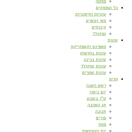
פסטה
כל המתוקים
עוגיות וחיתוכיות
פאי וטארט
קינוחים
שוקולד
עוגות
מאפינס וקאפקייקס
עוגות בחושות
עוגות גבינה
עוגות שוקולד
עוגות שמרים
חגים
ראש השנה
יום כיפור
ט”ו בשבט
חג האהבה
חנוכה
פורים
פסח
יום העצמאות