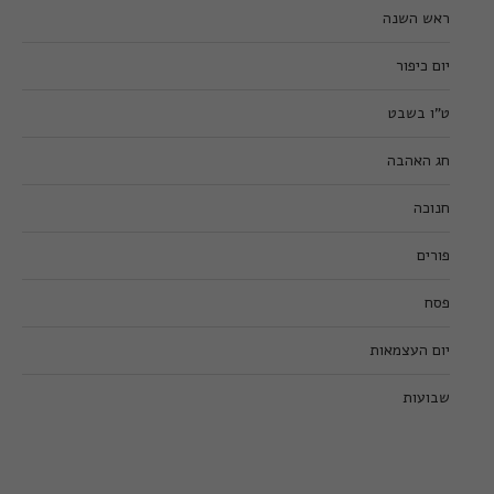
ראש השנה
יום כיפור
ט”ו בשבט
חג האהבה
חנוכה
פורים
פסח
יום העצמאות
שבועות