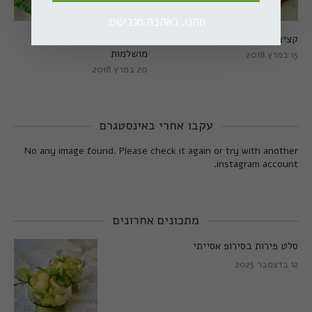
תהנו, באהבה מגבישס.
קציצות כרישה מושלמות
קציצות כרישה טבעוניות
מושלמות
15 במרץ 2018
20 במרץ 2018
עקבו אחרי באינסטגרם
No any image found. Please check it again or try with another
instagram account.
מתכונים אחרונים
סלט פירות בסירופ אסייתי
12 בדצמבר 2025