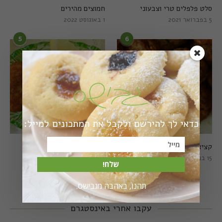
סלט פלפלים טרי וצבעוני
חמוצים מהירים
5 בפברואר 2021
1 באוגוסט 2022
5
6
כדאי לך להירשם ולקבל את המתכונים למייל:
קציצות כרישה מושלמות
קציצות כרישה טבעוניות
מושלמות
15 במרץ 2018
שלח!
20 במרץ 2018
תהנו, באהבה מגבישס.
עקבו אחרי באינסטגרם