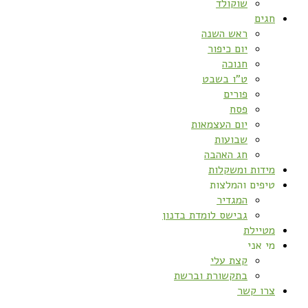
שוקולד
חגים
ראש השנה
יום כיפור
חנוכה
ט”ו בשבט
פורים
פסח
יום העצמאות
שבועות
חג האהבה
מידות ומשקלות
טיפים והמלצות
המגדיר
גבישס לומדת בדנון
מטיילת
מי אני
קצת עלי
בתקשורת וברשת
צרו קשר