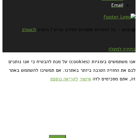
Email
@2021 - כל הזכויות שמורות למירב גביש | ביצוע
zivuch
בחזרה למעלה
אנו משתמשים בעוגיות (cookies) על מנת להבטיח כי אנו נותנים
לכם את החוויה הטובה ביותר באתרנו. אם תמשיכו להשתמש באתר
זה, אתם מסכימים לזה
אישור
לקריאה נוספת
כדאי לך להירשם ולקבל את המתכונים למייל: