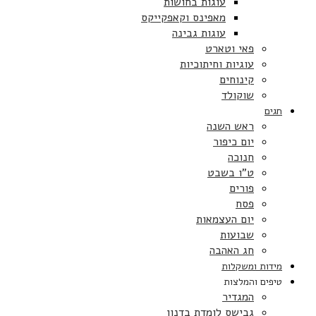
עוגות בחושות
מאפינס וקאפקייקס
עוגות גבינה
פאי וטארט
עוגיות וחיתוכיות
קינוחים
שוקולד
חגים
ראש השנה
יום כיפור
חנוכה
ט”ו בשבט
פורים
פסח
יום העצמאות
שבועות
חג האהבה
מידות ומשקלות
טיפים והמלצות
המגדיר
גבישס לומדת בדנון