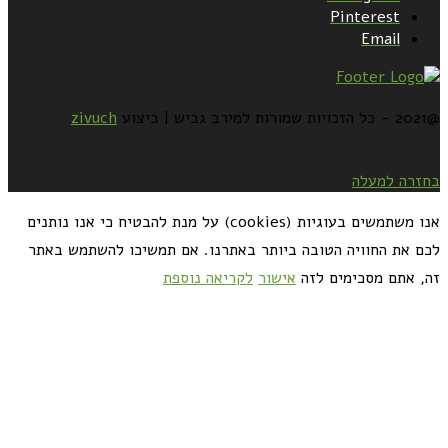
Pinterest
Email
@2021 - כל הזכויות שמורות למירב גביש | ביצוע
zivuch
בחזרה למעלה
אנו משתמשים בעוגיות (cookies) על מנת להבטיח כי אנו נותנים
לכם את החוויה הטובה ביותר באתרנו. אם תמשיכו להשתמש באתר
זה, אתם מסכימים לזה
אישור
לקריאה נוספת
כדאי לך להירשם ולקבל את המתכונים למייל: