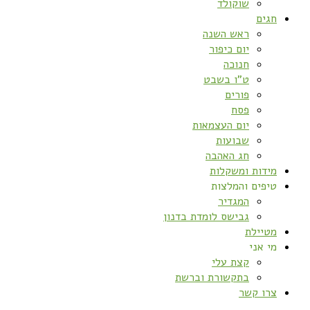
שוקולד
חגים
ראש השנה
יום כיפור
חנוכה
ט”ו בשבט
פורים
פסח
יום העצמאות
שבועות
חג האהבה
מידות ומשקלות
טיפים והמלצות
המגדיר
גבישס לומדת בדנון
מטיילת
מי אני
קצת עלי
בתקשורת וברשת
צרו קשר