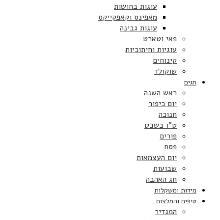
עוגות בחושות
מאפינס וקאפקייקס
עוגות גבינה
פאי וטארט
עוגיות וחיתוכיות
קינוחים
שוקולד
חגים
ראש השנה
יום כיפור
חנוכה
ט”ו בשבט
פורים
פסח
יום העצמאות
שבועות
חג האהבה
מידות ומשקלות
טיפים והמלצות
המגדיר