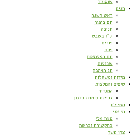
שוקולד
חגים
ראש השנה
יום כיפור
חנוכה
ט”ו בשבט
פורים
פסח
יום העצמאות
שבועות
חג האהבה
מידות ומשקלות
טיפים והמלצות
המגדיר
גבישס לומדת בדנון
מטיילת
מי אני
קצת עלי
בתקשורת וברשת
צרו קשר