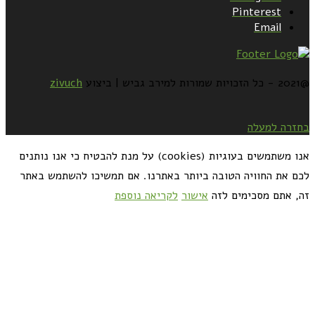
Pinterest
Email
@2021 - כל הזכויות שמורות למירב גביש | ביצוע
zivuch
בחזרה למעלה
אנו משתמשים בעוגיות (cookies) על מנת להבטיח כי אנו נותנים
לכם את החוויה הטובה ביותר באתרנו. אם תמשיכו להשתמש באתר
זה, אתם מסכימים לזה
אישור
לקריאה נוספת
כדאי לך להירשם ולקבל את המתכונים למייל: