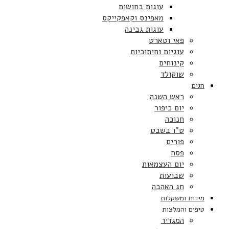
עוגות בחושות
מאפינס וקאפקייקס
עוגות גבינה
פאי וטארט
עוגיות וחיתוכיות
קינוחים
שוקולד
חגים
ראש השנה
יום כיפור
חנוכה
ט”ו בשבט
פורים
פסח
יום העצמאות
שבועות
חג האהבה
מידות ומשקלות
טיפים והמלצות
המגדיר