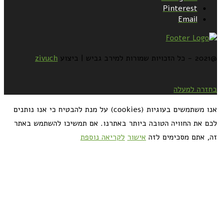
Pinterest
Email
@2021 - כל הזכויות שמורות למירב גביש | ביצוע
zivuch
בחזרה למעלה
אנו משתמשים בעוגיות (cookies) על מנת להבטיח כי אנו נותנים
לכם את החוויה הטובה ביותר באתרנו. אם תמשיכו להשתמש באתר
זה, אתם מסכימים לזה
אישור
לקריאה נוספת
כדאי לך להירשם ולקבל את המתכונים למייל: