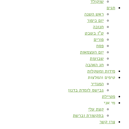
שוקולד
חגים
ראש השנה
יום כיפור
חנוכה
ט”ו בשבט
פורים
פסח
יום העצמאות
שבועות
חג האהבה
מידות ומשקלות
טיפים והמלצות
המגדיר
גבישס לומדת בדנון
מטיילת
מי אני
קצת עלי
בתקשורת וברשת
צרו קשר