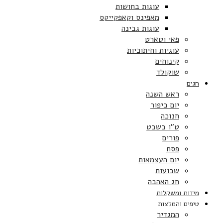
עוגות בחושות
מאפינס וקאפקייקס
עוגות גבינה
פאי וטארט
עוגיות וחיתוכיות
קינוחים
שוקולד
חגים
ראש השנה
יום כיפור
חנוכה
ט”ו בשבט
פורים
פסח
יום העצמאות
שבועות
חג האהבה
מידות ומשקלות
טיפים והמלצות
המגדיר