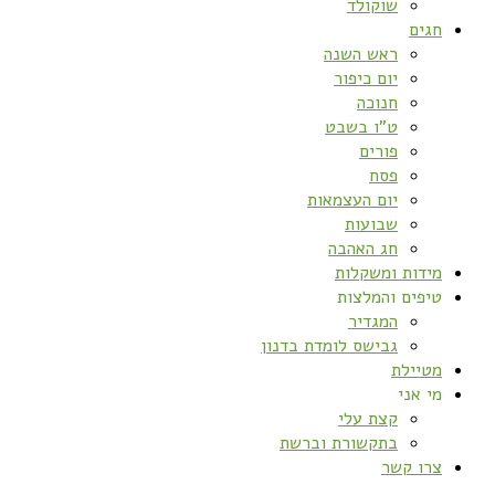
שוקולד
חגים
ראש השנה
יום כיפור
חנוכה
ט”ו בשבט
פורים
פסח
יום העצמאות
שבועות
חג האהבה
מידות ומשקלות
טיפים והמלצות
המגדיר
גבישס לומדת בדנון
מטיילת
מי אני
קצת עלי
בתקשורת וברשת
צרו קשר