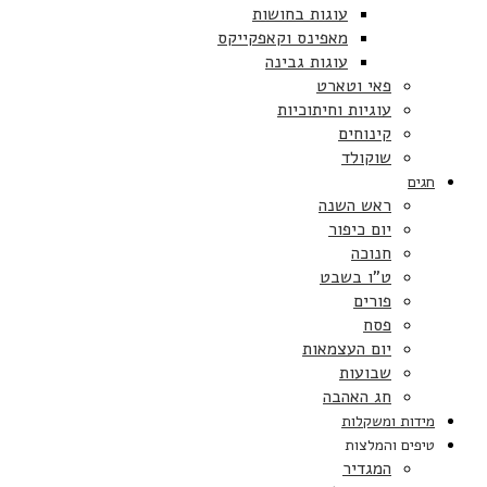
עוגות בחושות
מאפינס וקאפקייקס
עוגות גבינה
פאי וטארט
עוגיות וחיתוכיות
קינוחים
שוקולד
חגים
ראש השנה
יום כיפור
חנוכה
ט”ו בשבט
פורים
פסח
יום העצמאות
שבועות
חג האהבה
מידות ומשקלות
טיפים והמלצות
המגדיר