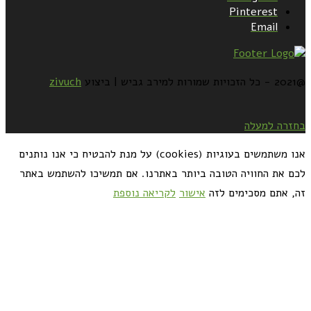
Pinterest
Email
@2021 - כל הזכויות שמורות למירב גביש | ביצוע
zivuch
בחזרה למעלה
אנו משתמשים בעוגיות (cookies) על מנת להבטיח כי אנו נותנים
לכם את החוויה הטובה ביותר באתרנו. אם תמשיכו להשתמש באתר
זה, אתם מסכימים לזה
אישור
לקריאה נוספת
כדאי לך להירשם ולקבל את המתכונים למייל: