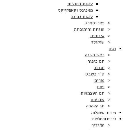
עוגות בחושות
מאפינס וקאפקייקס
עוגות גבינה
פאי וטארט
עוגיות וחיתוכיות
קינוחים
שוקולד
חגים
ראש השנה
יום כיפור
חנוכה
ט”ו בשבט
פורים
פסח
יום העצמאות
שבועות
חג האהבה
מידות ומשקלות
טיפים והמלצות
המגדיר