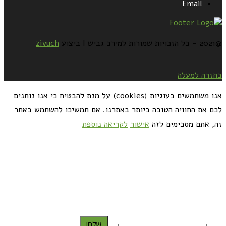
Email
@2021 - כל הזכויות שמורות למירב גביש | ביצוע
zivuch
בחזרה למעלה
אנו משתמשים בעוגיות (cookies) על מנת להבטיח כי אנו נותנים
לכם את החוויה הטובה ביותר באתרנו. אם תמשיכו להשתמש באתר
זה, אתם מסכימים לזה
אישור
לקריאה נוספת
כדאי לך להירשם ולקבל את המתכונים למייל:
שלח!