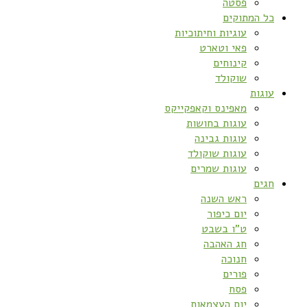
פסטה
כל המתוקים
עוגיות וחיתוכיות
פאי וטארט
קינוחים
שוקולד
עוגות
מאפינס וקאפקייקס
עוגות בחושות
עוגות גבינה
עוגות שוקולד
עוגות שמרים
חגים
ראש השנה
יום כיפור
ט”ו בשבט
חג האהבה
חנוכה
פורים
פסח
יום העצמאות