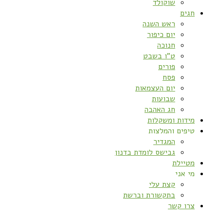
שוקולד
חגים
ראש השנה
יום כיפור
חנוכה
ט”ו בשבט
פורים
פסח
יום העצמאות
שבועות
חג האהבה
מידות ומשקלות
טיפים והמלצות
המגדיר
גבישס לומדת בדנון
מטיילת
מי אני
קצת עלי
בתקשורת וברשת
צרו קשר