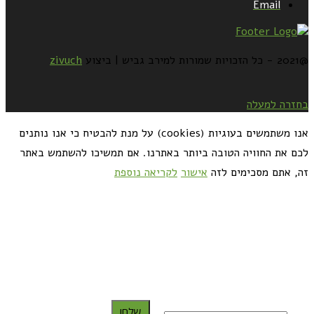
Email
@2021 - כל הזכויות שמורות למירב גביש | ביצוע
zivuch
בחזרה למעלה
אנו משתמשים בעוגיות (cookies) על מנת להבטיח כי אנו נותנים
לכם את החוויה הטובה ביותר באתרנו. אם תמשיכו להשתמש באתר
זה, אתם מסכימים לזה
אישור
לקריאה נוספת
כדאי לך להירשם ולקבל את המתכונים למייל:
שלח!