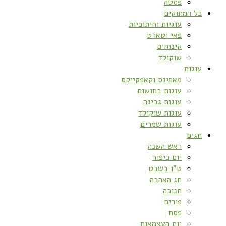
פסטה
כל המתוקים
עוגיות וחיתוכיות
פאי וטארט
קינוחים
שוקולד
עוגות
מאפינס וקאפקייקס
עוגות בחושות
עוגות גבינה
עוגות שוקולד
עוגות שמרים
חגים
ראש השנה
יום כיפור
ט”ו בשבט
חג האהבה
חנוכה
פורים
פסח
יום העצמאות