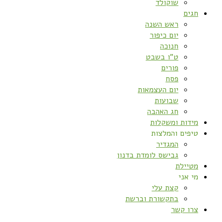
שוקולד
חגים
ראש השנה
יום כיפור
חנוכה
ט”ו בשבט
פורים
פסח
יום העצמאות
שבועות
חג האהבה
מידות ומשקלות
טיפים והמלצות
המגדיר
גבישס לומדת בדנון
מטיילת
מי אני
קצת עלי
בתקשורת וברשת
צרו קשר