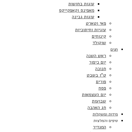
עוגות בחושות
מאפינס וקאפקייקס
עוגות גבינה
פאי וטארט
עוגיות וחיתוכיות
קינוחים
שוקולד
חגים
ראש השנה
יום כיפור
חנוכה
ט”ו בשבט
פורים
פסח
יום העצמאות
שבועות
חג האהבה
מידות ומשקלות
טיפים והמלצות
המגדיר