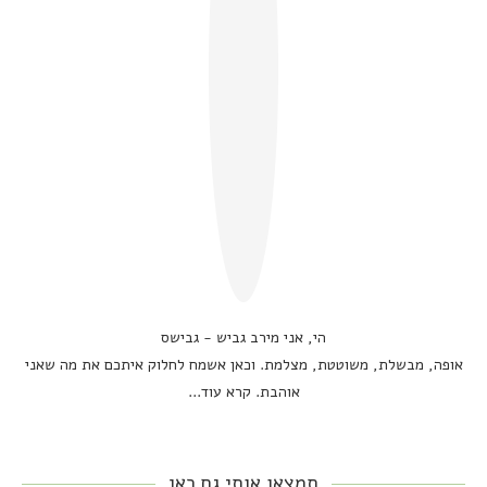
הי, אני מירב גביש - גבישס
אופה, מבשלת, משוטטת, מצלמת. וכאן אשמח לחלוק איתכם את מה שאני
אוהבת.
קרא עוד...
תמצאו אותי גם כאן