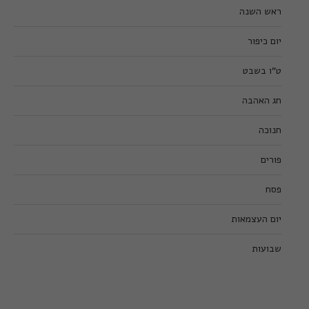
ראש השנה
יום כיפור
ט”ו בשבט
חג האהבה
חנוכה
פורים
פסח
יום העצמאות
שבועות