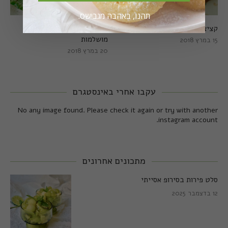
תהנו, באהבה מגבישס.
קציצות כרישה מושלמות
קציצות כרישה טבעוניות
מושלמות
15 במרץ 2018
20 במרץ 2018
עקבו אחרי באינסטגרם
No any image found. Please check it again or try with another
instagram account.
מתכונים אחרונים
סלט פירות בסירופ אסייתי
12 בדצמבר 2025