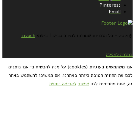
Pinterest
Email
@2021 - כל הזכויות שמורות למירב גביש | ביצוע
zivuch
בחזרה למעלה
אנו משתמשים בעוגיות (cookies) על מנת להבטיח כי אנו נותנים
לכם את החוויה הטובה ביותר באתרנו. אם תמשיכו להשתמש באתר
זה, אתם מסכימים לזה
אישור
לקריאה נוספת
כדאי לך להירשם ולקבל את המתכונים למייל: