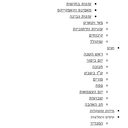
עוגות בחושות
מאפינס וקאפקייקס
עוגות גבינה
פאי וטארט
עוגיות וחיתוכיות
קינוחים
שוקולד
חגים
ראש השנה
יום כיפור
חנוכה
ט”ו בשבט
פורים
פסח
יום העצמאות
שבועות
חג האהבה
מידות ומשקלות
טיפים והמלצות
המגדיר