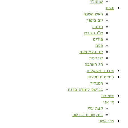
שוקולד
חגים
ראש השנה
יום כיפור
חנוכה
ט”ו בשבט
פורים
פסח
יום העצמאות
שבועות
חג האהבה
מידות ומשקלות
טיפים והמלצות
המגדיר
גבישס לומדת בדנון
מטיילת
מי אני
קצת עלי
בתקשורת וברשת
צרו קשר