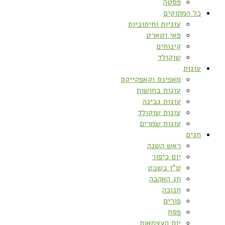
פסטה
כל המתוקים
עוגיות וחיתוכיות
פאי וטארט
קינוחים
שוקולד
עוגות
מאפינס וקאפקייקס
עוגות בחושות
עוגות גבינה
עוגות שוקולד
עוגות שמרים
חגים
ראש השנה
יום כיפור
ט”ו בשבט
חג האהבה
חנוכה
פורים
פסח
יום העצמאות