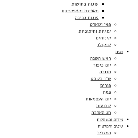
עוגות בחושות
מאפינס וקאפקייקס
עוגות גבינה
פאי וטארט
עוגיות וחיתוכיות
קינוחים
שוקולד
חגים
ראש השנה
יום כיפור
חנוכה
ט”ו בשבט
פורים
פסח
יום העצמאות
שבועות
חג האהבה
מידות ומשקלות
טיפים והמלצות
המגדיר