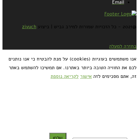
Email
@2021 - כל הזכויות שמורות למירב גביש | ביצוע
zivuch
בחזרה למעלה
אנו משתמשים בעוגיות (cookies) על מנת להבטיח כי אנו נותנים
לכם את החוויה הטובה ביותר באתרנו. אם תמשיכו להשתמש באתר
זה, אתם מסכימים לזה
אישור
לקריאה נוספת
כדאי לך להירשם ולקבל את המתכונים למייל:
שלח!