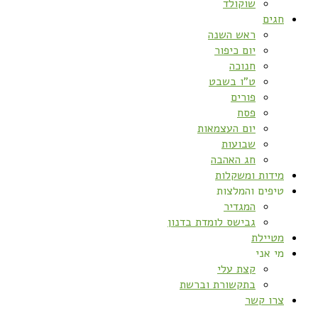
שוקולד
חגים
ראש השנה
יום כיפור
חנוכה
ט”ו בשבט
פורים
פסח
יום העצמאות
שבועות
חג האהבה
מידות ומשקלות
טיפים והמלצות
המגדיר
גבישס לומדת בדנון
מטיילת
מי אני
קצת עלי
בתקשורת וברשת
צרו קשר