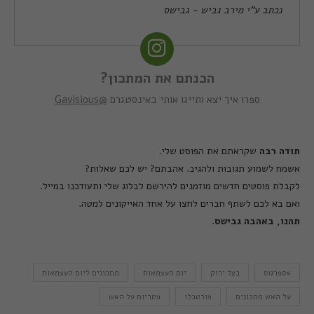
נכתב ע"י מירב גביש - גבישס
הכנתם את המתכון?
ספרו איך יצא ותייגו אותי באינסטגרם
@Gavisious
תודה
רבה
שקראתם את הפוסט שלי
.
אשמח לשמוע תגובות ולהגיב
.
אהבתם
?
יש לכם שאלות
?
לקבלת פוסטים חדשים מוזמנים להירשם לבלוג שלי ותעודכנו במייל
.
ואם בא לכם לשתף חברים לחצו על אחד האייקונים למטה
.
תהנו
,
באהבה
גבישס
.
אספרגוס
בצל ירוק
יום העצמאות
מתכונים ליום העצמאות
על האש מתכונים
פורטבלו
פטריות על האש