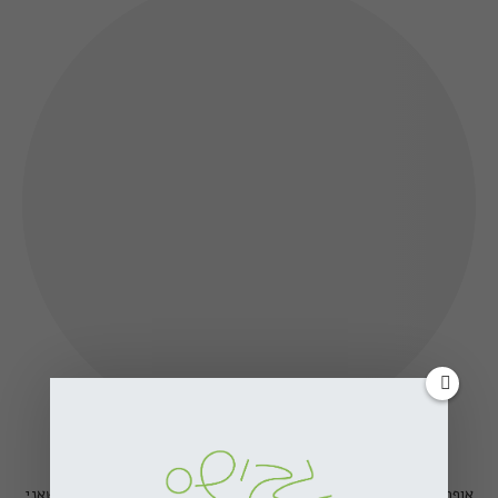
הי, אני מירב גביש - גבישס
אופה, מבשלת, משוטטת, מצלמת. וכאן אשמח לחלוק איתכם את מה שאני