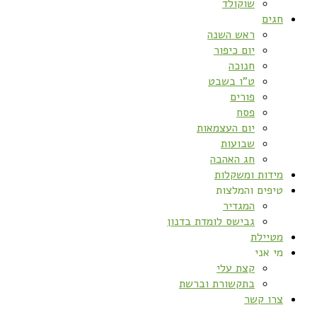
שוקולד
חגים
ראש השנה
יום כיפור
חנוכה
ט”ו בשבט
פורים
פסח
יום העצמאות
שבועות
חג האהבה
מידות ומשקלות
טיפים והמלצות
המגדיר
גבישס לומדת בדנון
מטיילת
מי אני
קצת עלי
בתקשורת וברשת
צרו קשר