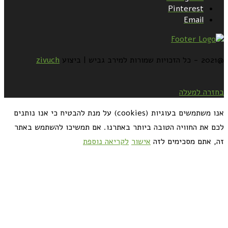
Pinterest
Email
@2021 - כל הזכויות שמורות למירב גביש | ביצוע
zivuch
בחזרה למעלה
אנו משתמשים בעוגיות (cookies) על מנת להבטיח כי אנו נותנים
לכם את החוויה הטובה ביותר באתרנו. אם תמשיכו להשתמש באתר
זה, אתם מסכימים לזה
אישור
לקריאה נוספת
כדאי לך להירשם ולקבל את המתכונים למייל: