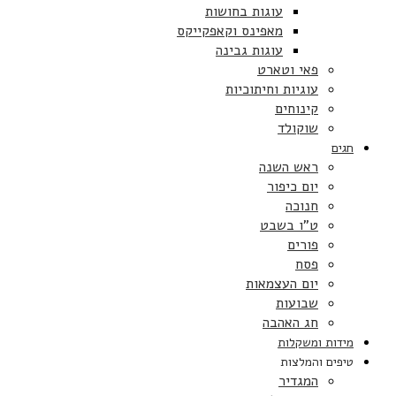
עוגות בחושות
מאפינס וקאפקייקס
עוגות גבינה
פאי וטארט
עוגיות וחיתוכיות
קינוחים
שוקולד
חגים
ראש השנה
יום כיפור
חנוכה
ט”ו בשבט
פורים
פסח
יום העצמאות
שבועות
חג האהבה
מידות ומשקלות
טיפים והמלצות
המגדיר