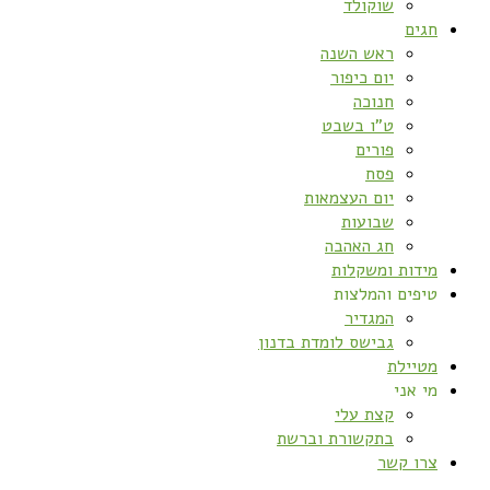
שוקולד
חגים
ראש השנה
יום כיפור
חנוכה
ט”ו בשבט
פורים
פסח
יום העצמאות
שבועות
חג האהבה
מידות ומשקלות
טיפים והמלצות
המגדיר
גבישס לומדת בדנון
מטיילת
מי אני
קצת עלי
בתקשורת וברשת
צרו קשר