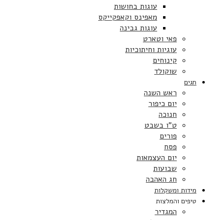
עוגות בחושות
מאפינס וקאפקייקס
עוגות גבינה
פאי וטארט
עוגיות וחיתוכיות
קינוחים
שוקולד
חגים
ראש השנה
יום כיפור
חנוכה
ט”ו בשבט
פורים
פסח
יום העצמאות
שבועות
חג האהבה
מידות ומשקלות
טיפים והמלצות
המגדיר