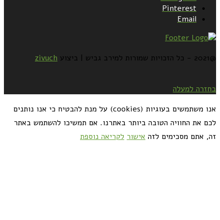
Pinterest
Email
@2021 - כל הזכויות שמורות למירב גביש | ביצוע
zivuch
בחזרה למעלה
אנו משתמשים בעוגיות (cookies) על מנת להבטיח כי אנו נותנים
לכם את החוויה הטובה ביותר באתרנו. אם תמשיכו להשתמש באתר
זה, אתם מסכימים לזה
אישור
לקריאה נוספת
כדאי לך להירשם ולקבל את המתכונים למייל: