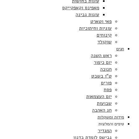
עוגות בחושות
מאפינס וקאפקייקס
עוגות גבינה
פאי וטארט
עוגיות וחיתוכיות
קינוחים
שוקולד
חגים
ראש השנה
יום כיפור
חנוכה
ט”ו בשבט
פורים
פסח
יום העצמאות
שבועות
חג האהבה
מידות ומשקלות
טיפים והמלצות
המגדיר
גבישס לומדת בדנון