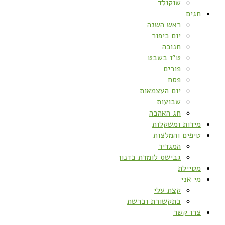
שוקולד
חגים
ראש השנה
יום כיפור
חנוכה
ט”ו בשבט
פורים
פסח
יום העצמאות
שבועות
חג האהבה
מידות ומשקלות
טיפים והמלצות
המגדיר
גבישס לומדת בדנון
מטיילת
מי אני
קצת עלי
בתקשורת וברשת
צרו קשר