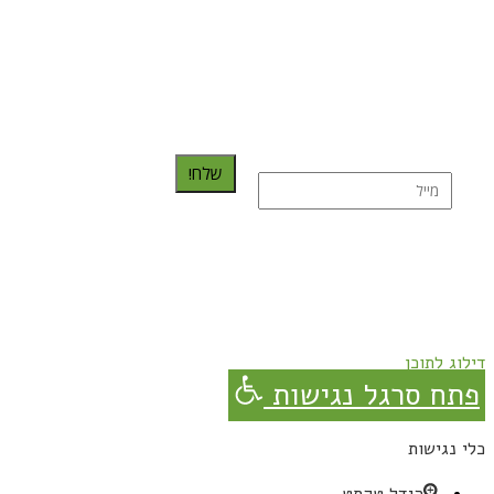
כדאי לך להירשם ולקבל את המתכונים למייל:
שלח!
נרשמת בהצלחה!
תהנו, באהבה מגבישס.
דילוג לתוכן
פתח סרגל נגישות
כלי נגישות
הגדל טקסט