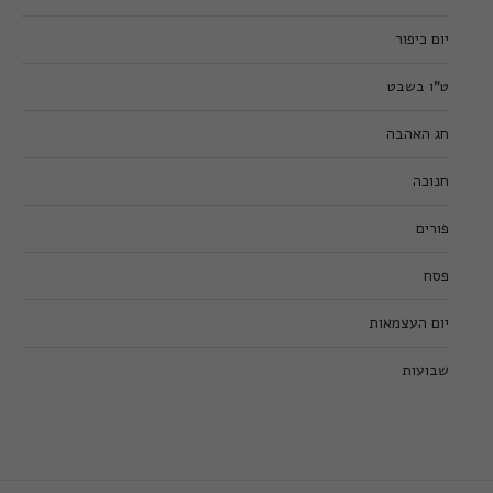
יום כיפור
ט”ו בשבט
חג האהבה
חנוכה
פורים
פסח
יום העצמאות
שבועות