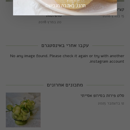
תהנו, באהבה מגבישס.
קציצות כרישה מושלמות
קציצות כרישה טבעוניות
מושלמות
15 במרץ 2018
20 במרץ 2018
עקבו אחרי באינסטגרם
No any image found. Please check it again or try with another
instagram account.
מתכונים אחרונים
סלט פירות בסירופ אסייתי
12 בדצמבר 2025