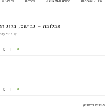
מידות ומשקלות
טיפים והמלצות
מטיילת
מי אני
פבלובה – גבישס, בלוג הא
17 ביוני 2015
0
0
תגובות פייסבוק