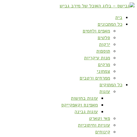
בית
כל המתכונים
מאפים ולחמים
סלטים
ירקות
תוספות
מנות עיקריות
מרקים
צמחוני
ממרחים ורטבים
כל המתוקים
עוגות
עוגות בחושות
מאפינס וקאפקייקס
עוגות גבינה
פאי וטארט
עוגיות וחיתוכיות
קינוחים