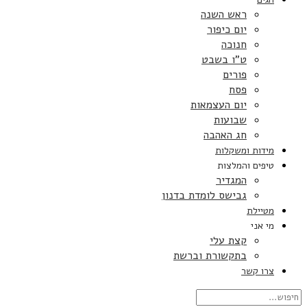
ראש השנה
יום כיפור
חנוכה
ט”ו בשבט
פורים
פסח
יום העצמאות
שבועות
חג האהבה
מידות ומשקלות
טיפים והמלצות
המגדיר
גבישס לומדת בדנון
מטיילת
מי אני
קצת עלי
בתקשורת וברשת
צרו קשר