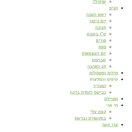
שוקולד
חגים
ראש השנה
יום כיפור
חנוכה
ט”ו בשבט
פורים
פסח
יום העצמאות
שבועות
חג האהבה
מידות ומשקלות
טיפים והמלצות
המגדיר
גבישס לומדת בדנון
מטיילת
מי אני
קצת עלי
בתקשורת וברשת
צרו קשר