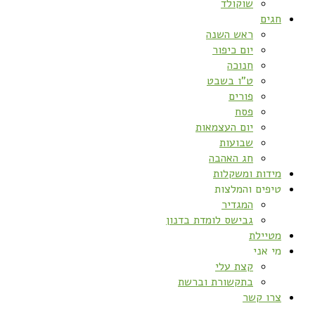
שוקולד
חגים
ראש השנה
יום כיפור
חנוכה
ט”ו בשבט
פורים
פסח
יום העצמאות
שבועות
חג האהבה
מידות ומשקלות
טיפים והמלצות
המגדיר
גבישס לומדת בדנון
מטיילת
מי אני
קצת עלי
בתקשורת וברשת
צרו קשר