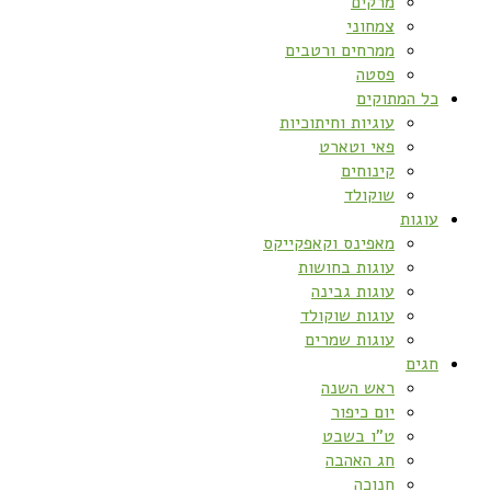
מרקים
צמחוני
ממרחים ורטבים
פסטה
כל המתוקים
עוגיות וחיתוכיות
פאי וטארט
קינוחים
שוקולד
עוגות
מאפינס וקאפקייקס
עוגות בחושות
עוגות גבינה
עוגות שוקולד
עוגות שמרים
חגים
ראש השנה
יום כיפור
ט”ו בשבט
חג האהבה
חנוכה