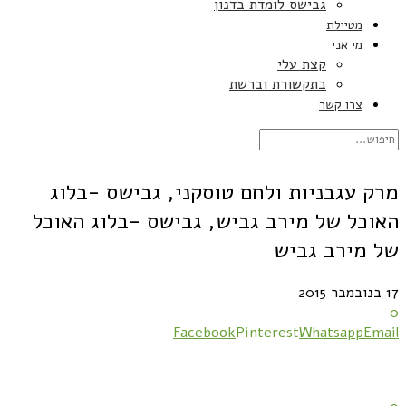
גבישס לומדת בדנון
מטיילת
מי אני
קצת עלי
בתקשורת וברשת
צרו קשר
מרק עגבניות ולחם טוסקני, גבישס -בלוג
האוכל של מירב גביש, גבישס -בלוג האוכל
של מירב גביש
17 בנובמבר 2015
0
Facebook
Pinterest
Whatsapp
Email