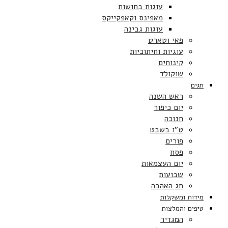
עוגות בחושות
מאפינס וקאפקייקס
עוגות גבינה
פאי וטארט
עוגיות וחיתוכיות
קינוחים
שוקולד
חגים
ראש השנה
יום כיפור
חנוכה
ט”ו בשבט
פורים
פסח
יום העצמאות
שבועות
חג האהבה
מידות ומשקלות
טיפים והמלצות
המגדיר