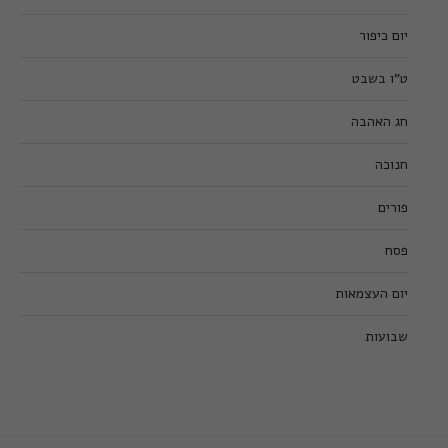
יום כיפור
ט”ו בשבט
חג האהבה
חנוכה
פורים
פסח
יום העצמאות
שבועות