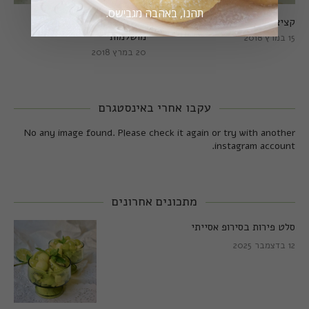
תהנו, באהבה מגבישס.
קציצות כרישה מושלמות
קציצות כרישה טבעוניות
מושלמות
15 במרץ 2018
20 במרץ 2018
עקבו אחרי באינסטגרם
No any image found. Please check it again or try with another
instagram account.
מתכונים אחרונים
סלט פירות בסירופ אסייתי
12 בדצמבר 2025