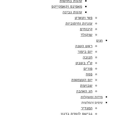
עוגות בחושות
מאפינס וקאפקייקס
עוגות גבינה
פאי וטארט
עוגיות וחיתוכיות
קינוחים
שוקולד
חגים
ראש השנה
יום כיפור
חנוכה
ט”ו בשבט
פורים
פסח
יום העצמאות
שבועות
חג האהבה
מידות ומשקלות
טיפים והמלצות
המגדיר
גבישס לומדת בדנון