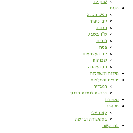
שוקולד
חגים
ראש השנה
יום כיפור
חנוכה
ט”ו בשבט
פורים
פסח
יום העצמאות
שבועות
חג האהבה
מידות ומשקלות
טיפים והמלצות
המגדיר
גבישס לומדת בדנון
מטיילת
מי אני
קצת עלי
בתקשורת וברשת
צרו קשר