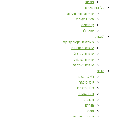
פסטה
כל המתוקים
עוגיות וחיתוכיות
פאי וטארט
קינוחים
שוקולד
עוגות
מאפינס וקאפקייקס
עוגות בחושות
עוגות גבינה
עוגות שוקולד
עוגות שמרים
חגים
ראש השנה
יום כיפור
ט”ו בשבט
חג האהבה
חנוכה
פורים
פסח
יום העצמאות