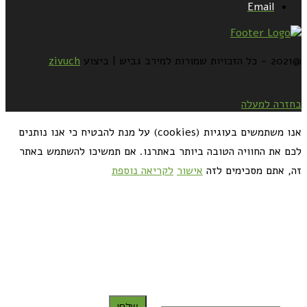
Email
@2021 - כל הזכויות שמורות למירב גביש | ביצוע
zivuch
בחזרה למעלה
אנו משתמשים בעוגיות (cookies) על מנת להבטיח כי אנו נותנים
לכם את החוויה הטובה ביותר באתרנו. אם תמשיכו להשתמש באתר
זה, אתם מסכימים לזה
אישור
לקריאה נוספת
כדאי לך להירשם ולקבל את המתכונים למייל:
שלח!